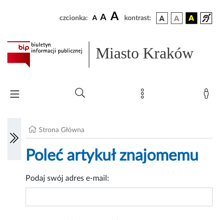
A
A
czcionka:
A
kontrast:
Miasto Kraków
Strona Główna
Poleć artykuł znajomemu
Podaj swój adres e-mail: