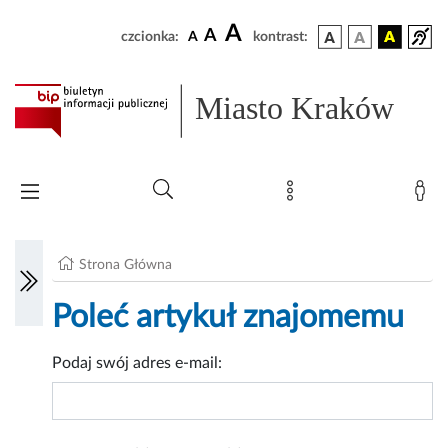
A
A
czcionka:
A
kontrast:
Miasto Kraków
Strona Główna
Poleć artykuł znajomemu
Podaj swój adres e-mail: