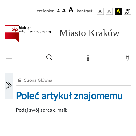
A
A
czcionka:
A
kontrast:
Miasto Kraków
Strona Główna
Poleć artykuł znajomemu
Podaj swój adres e-mail: