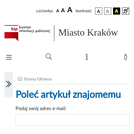
A
A
czcionka:
A
kontrast:
Miasto Kraków
Strona Główna
Poleć artykuł znajomemu
Podaj swój adres e-mail: