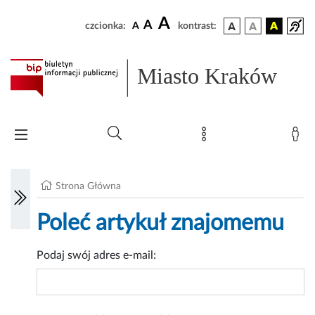
A
A
czcionka:
A
kontrast:
Miasto Kraków
Strona Główna
Poleć artykuł znajomemu
Podaj swój adres e-mail: