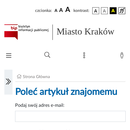
A
A
czcionka:
A
kontrast:
Miasto Kraków
Strona Główna
Poleć artykuł znajomemu
Podaj swój adres e-mail: