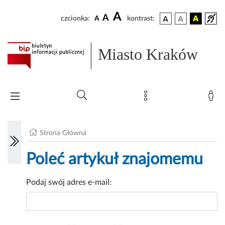
A
A
czcionka:
A
kontrast:
Miasto Kraków
Strona Główna
Poleć artykuł znajomemu
Podaj swój adres e-mail: