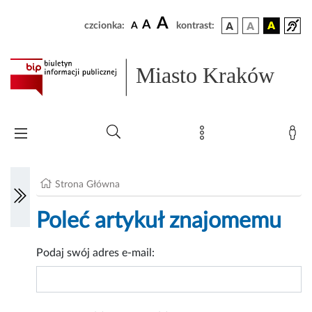
A
A
czcionka:
A
kontrast:
Miasto Kraków
Strona Główna
Poleć artykuł znajomemu
Podaj swój adres e-mail: