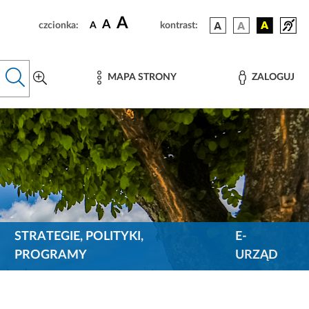
A
A
czcionka:
A
kontrast:
MAPA STRONY
ZALOGUJ
STRATEGIE, POLITYKI,
E-
PROGRAMY
URZĄD