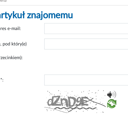
ówna
artykuł znajomemu
res e-mail:
, pod który(e)
rzecinkiem):
*: