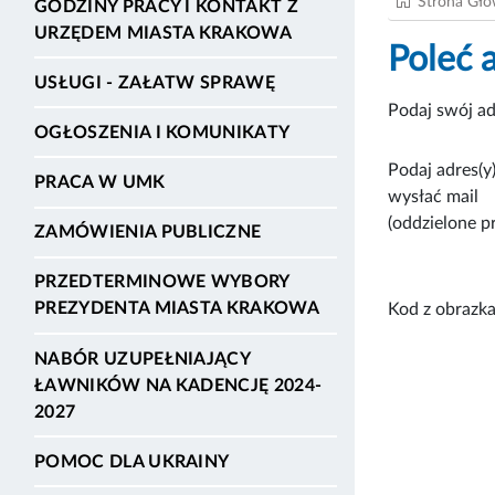
Strona Gł
GODZINY PRACY I KONTAKT Z
URZĘDEM MIASTA KRAKOWA
Poleć 
USŁUGI - ZAŁATW SPRAWĘ
Podaj swój ad
OGŁOSZENIA I KOMUNIKATY
Podaj adres(y)
PRACA W UMK
wysłać mail
(oddzielone p
ZAMÓWIENIA PUBLICZNE
PRZEDTERMINOWE WYBORY
PREZYDENTA MIASTA KRAKOWA
Kod z obrazka
NABÓR UZUPEŁNIAJĄCY
ŁAWNIKÓW NA KADENCJĘ 2024-
2027
POMOC DLA UKRAINY