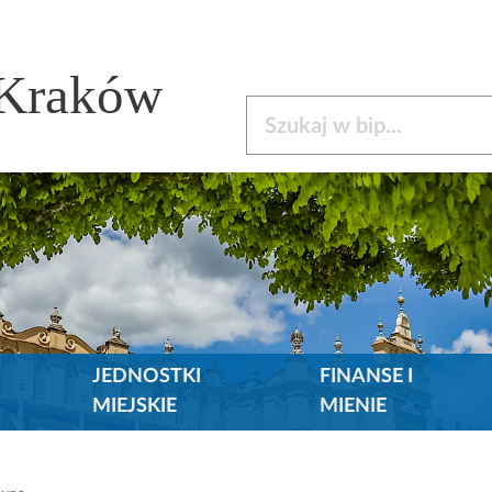
 Kraków
Szukaj w bip
JEDNOSTKI
FINANSE I
MIEJSKIE
MIENIE