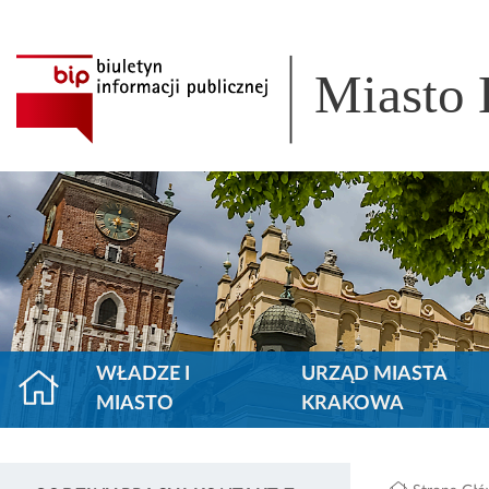
Miasto
WŁADZE I
URZĄD MIASTA
MIASTO
KRAKOWA