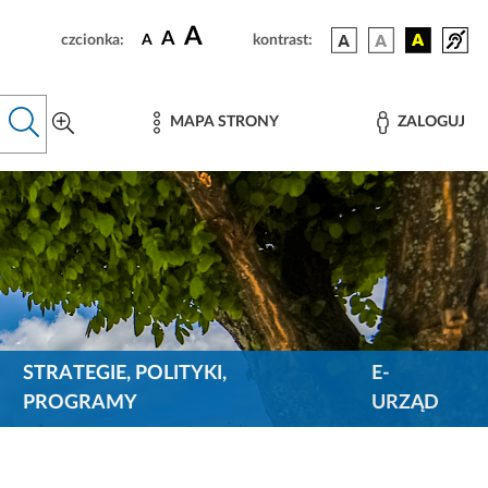
A
A
czcionka:
A
kontrast:
MAPA STRONY
ZALOGUJ
STRATEGIE, POLITYKI,
E-
PROGRAMY
URZĄD