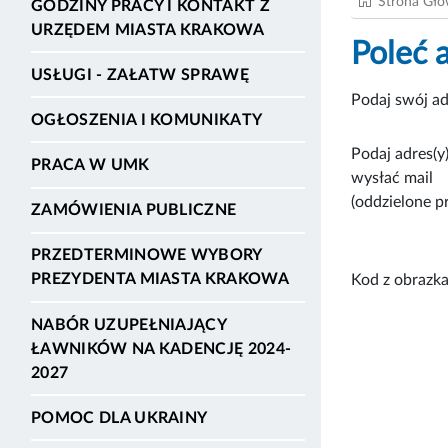
Strona Gł
GODZINY PRACY I KONTAKT Z
URZĘDEM MIASTA KRAKOWA
Poleć 
USŁUGI - ZAŁATW SPRAWĘ
Podaj swój ad
OGŁOSZENIA I KOMUNIKATY
Podaj adres(y)
PRACA W UMK
wysłać mail
(oddzielone p
ZAMÓWIENIA PUBLICZNE
PRZEDTERMINOWE WYBORY
PREZYDENTA MIASTA KRAKOWA
Kod z obrazka
NABÓR UZUPEŁNIAJĄCY
ŁAWNIKÓW NA KADENCJĘ 2024-
2027
POMOC DLA UKRAINY