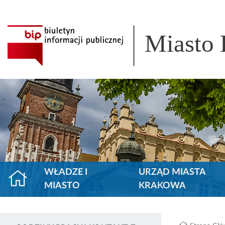
Miasto
WŁADZE I
URZĄD MIASTA
MIASTO
KRAKOWA