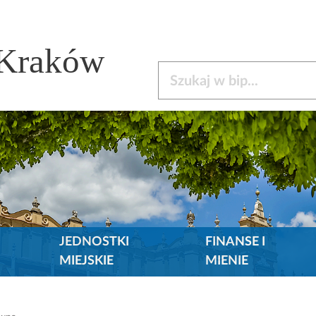
 Kraków
Szukaj w bip
JEDNOSTKI
FINANSE I
MIEJSKIE
MIENIE