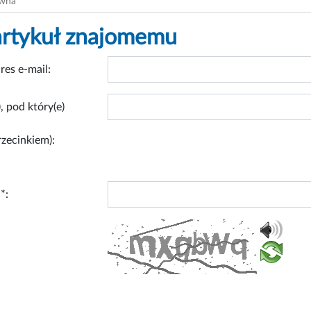
ówna
artykuł znajomemu
res e-mail:
, pod który(e)
rzecinkiem):
*: