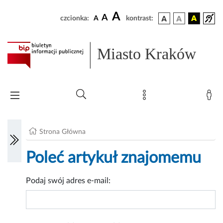
A
A
czcionka:
A
kontrast:
Miasto Kraków
Strona Główna
Poleć artykuł znajomemu
Podaj swój adres e-mail: