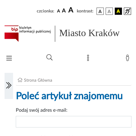
A
A
czcionka:
A
kontrast:
Miasto Kraków
Strona Główna
Poleć artykuł znajomemu
Podaj swój adres e-mail: