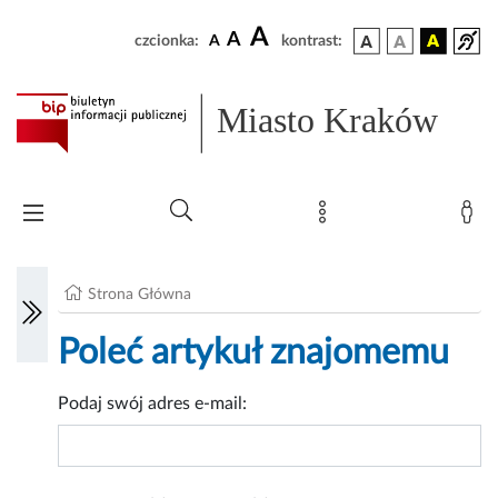
A
A
czcionka:
A
kontrast:
Miasto Kraków
Strona Główna
Poleć artykuł znajomemu
Podaj swój adres e-mail: