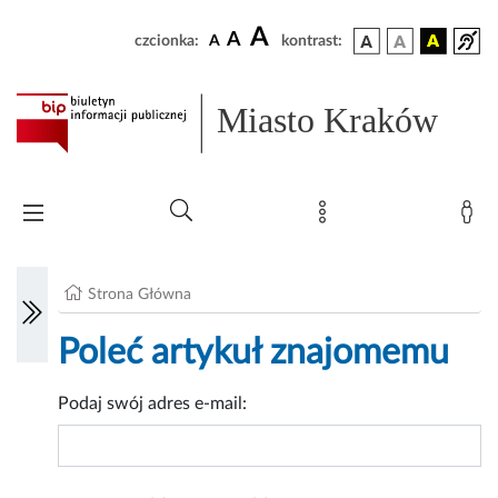
A
A
czcionka:
A
kontrast:
Miasto Kraków
Strona Główna
Poleć artykuł znajomemu
Podaj swój adres e-mail: