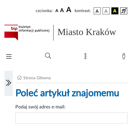
A
A
czcionka:
A
kontrast:
Miasto Kraków
Strona Główna
Poleć artykuł znajomemu
Podaj swój adres e-mail: