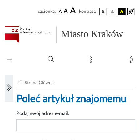
A
A
czcionka:
A
kontrast:
Miasto Kraków
Strona Główna
Poleć artykuł znajomemu
Podaj swój adres e-mail: