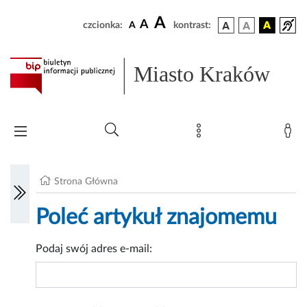
A
A
czcionka:
A
kontrast:
Miasto Kraków
Strona Główna
Poleć artykuł znajomemu
Podaj swój adres e-mail: