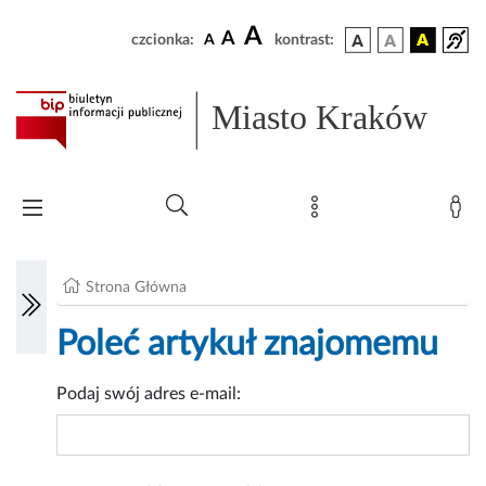
A
A
czcionka:
A
kontrast:
Miasto Kraków
Strona Główna
Poleć artykuł znajomemu
Podaj swój adres e-mail: